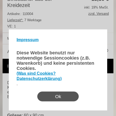
Kreidezeit
inkl. 19% MwSt.
zzgl. Versand
Artikelnr.: 110004
Lieferzeit*:
7 Werktage
VE:
1
Menge:
Impressum
Auf die Merkliste
Diese Website benutzt nur
notwendige Sessioncookies (z.B.
Warenkorb) und keine persistenten
In den Warenkorb
Cookies.
(Was sind Cookies?
Datenschutzerklärung)
Dieses Poster zeigt die wichtigsten Saurier der
.
Kreidezeit in bestechender Bildqualität! Für die
einzelenen Arten ist die Verbreitung, Größe und
Ok
Ernährung erklärt.
Grösse:
60 x 90 cm