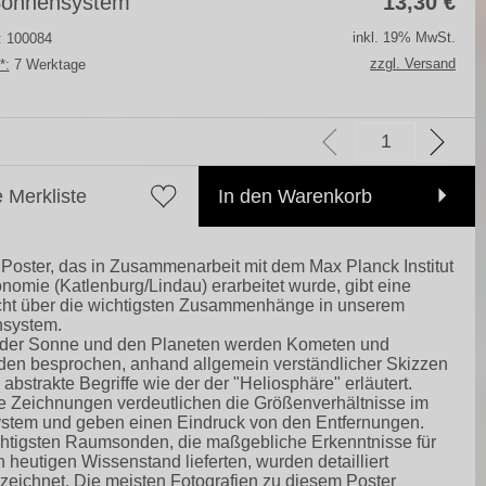
Sonnensystem
13,30
€
inkl. 19% MwSt.
.: 100084
zzgl. Versand
*:
7 Werktage
e Merkliste
In den Warenkorb
Poster, das in Zusammenarbeit mit dem Max Planck Institut
onomie (Katlenburg/Lindau) erarbeitet wurde, gibt eine
cht über die wichtigsten Zusammenhänge in unserem
system.
der Sonne und den Planeten werden Kometen und
den besprochen, anhand allgemein verständlicher Skizzen
abstrakte Begriffe wie der der "Heliosphäre" erläutert.
 Zeichnungen verdeutlichen die Größenverhältnisse im
ystem und geben einen Eindruck von den Entfernungen.
htigsten Raumsonden, die maßgebliche Erkenntnisse für
 heutigen Wissenstand lieferten, wurden detailliert
eichnet. Die meisten Fotografien zu diesem Poster