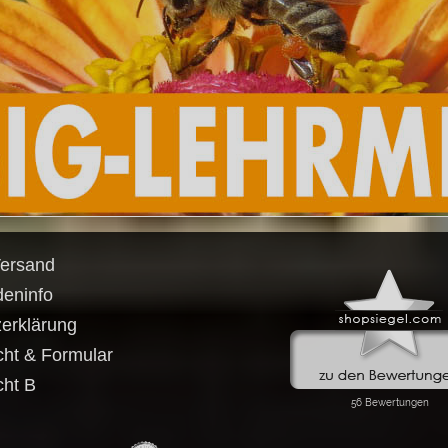
Versand
eninfo
erklärung
cht & Formular
cht B