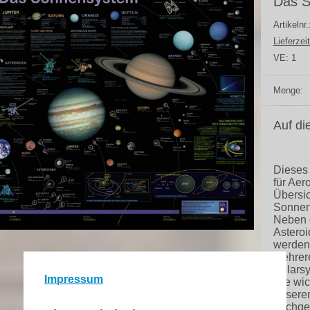
Das 
Artikelnr
Lieferzeit
VE:
1
Menge:
Auf di
Dieses 
für Aer
Übersi
Sonnen
Neben 
Asteroi
werden 
Mehrere
Solars
Impressum
Die wic
unseren
nachgez