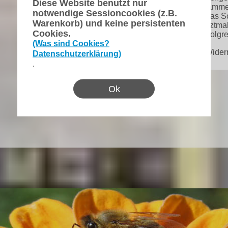
Diese Website benutzt nur
stamme
notwendige Sessioncookies (z.B.
"Das S
Warenkorb) und keine persistenten
letztma
Cookies.
erfolgr
(Was sind Cookies?
▸Wider
Datenschutzerklärung)
.
Ok