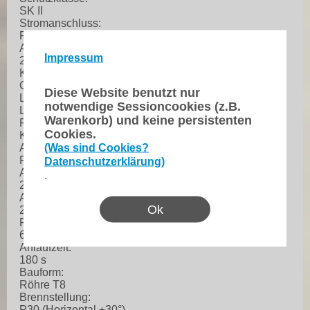
SK II
Stromanschluss:
Festes Stromanschlusskabel mit Eurostecker
Aufbau Kabel:
Impressum
2 x 0,75 mm² H03VVH2-F
Kabellänge:
Ca. 1,5 m
Diese Website benutzt nur
Lampenart:
notwendige Sessioncookies (z.B.
Leuchtstoffröhre
Warenkorb) und keine persistenten
Farberzeugung:
Cookies.
Kaltweiß (CW); ultraviolett (UV)
(Was sind Cookies?
Ansteuerung:
Plug and play
Datenschutzerklärung)
Abstrahlwinkel:
.
270°
Abstrahlwinkel (1/2 Peak):
Ok
270°
Farbtemperatur:
6000K
Anlaufzeit:
180 s
Bauform:
Röhre T8
Brennstellung:
P30 (Horizontal ±30°)