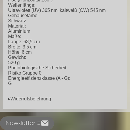
Wellenlänge:
Ultraviolett (UV) 365 nm; kaltweiß (CW) 545 nm
Gehäusefarbe:
Schwarz
Material:
Aluminium
Maße:
Länge: 63,5 cm
Breite: 3,5 cm
Höhe: 6 cm
Gewicht:
520 g
Photobiologische Sicherheit:
Risiko Gruppe 0
Energieeffizienzklasse (A - G):
G
▸Widerrufsbelehrung