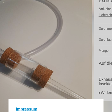
exhau
Artikelnr
Lieferzeit
Durchme
Durchlas
Menge:
Auf di
Exhaust
Insekte
▸Wider
Impressum