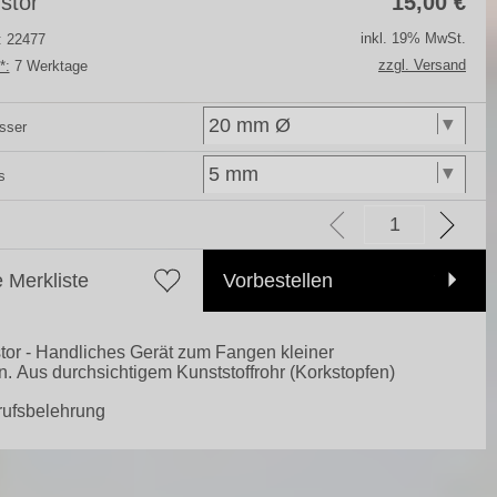
stor
15,00
€
inkl. 19% MwSt.
.: 22477
zzgl. Versand
*:
7 Werktage
sser
s
e Merkliste
Vorbestellen
or - Handliches Gerät zum Fangen kleiner
n. Aus durchsichtigem Kunststoffrohr (Korkstopfen)
rufsbelehrung